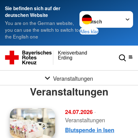
Sie befinden sich auf der
Sprache wechseln zu
deutschen Website
You are on the German website,
you can use the switch to switch to
Alles klar
the English one
Kreisverband
Erding
Veranstaltungen
Veranstaltungen
24.07.2026
·
Veranstaltungen
Blutspende in Isen