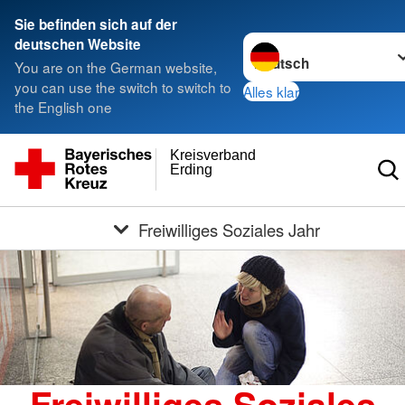
Sie befinden sich auf der
Sprache wechseln zu
deutschen Website
You are on the German website,
you can use the switch to switch to
Alles klar
the English one
Kreisverband
Erding
Freiwilliges Soziales Jahr
Freiwilliges Soziales