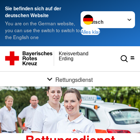
Sie befinden sich auf der
Sprache wechseln zu
deutschen Website
You are on the German website,
you can use the switch to switch to
Alles klar
the English one
Kreisverband
Erding
Rettungsdienst
Rettungsdienst